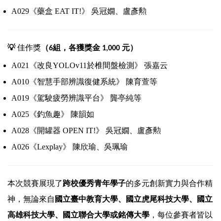
A029《藥盒 EAT IT!》 吳冠嫺、盧彥勲
💡
佳作獎
（
組，各獲獎金
元）
6
1,000
A021《改良YOLOv11於椎間盤檢測》 張嘉云
A010《智慧手部辨識復健系統》 陳育萱等
A019《駕駛疲勞辨識平台》 龔亭純等
A025《釣魚趣》 陳韻如
A028《開罐器 OPEN IT!》 吳冠嫺、盧彥勲
A026《Lexplay》 陳欣瑜、吳珮瑜
本次競賽展現了
跨校優秀青年學子
的多元創新實力與合作精
神，無論來自
國立臺中教育大學、國立虎尾科技大學、國立
高雄科技大學、國立聯合大學或銘傳大學
，每位參賽者皆以