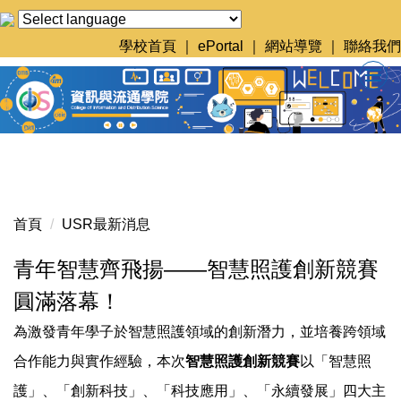
跳
到
學校首頁
｜
ePortal
｜
網站導覽
｜
聯絡我們
主
要
內
容
區
首頁
USR最新消息
青年智慧齊飛揚——智慧照護創新競賽
圓滿落幕！
為激發青年學子於智慧照護領域的創新潛力，並培養跨領域
合作能力與實作經驗，本次
智慧照護創新競賽
以「智慧照
護」、「創新科技」、「科技應用」、「永續發展」四大主