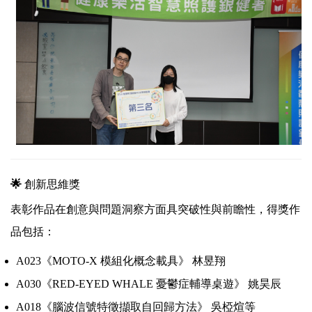
🌟
創新思維獎
表彰作品在創意與問題洞察方面具突破性與前瞻性，得獎作
品包括：
A023《MOTO-X 模組化概念載具》 林昱翔
A030《RED-EYED WHALE 憂鬱症輔導桌遊》 姚昊辰
A018《腦波信號特徵擷取自回歸方法》 吳椏煊等