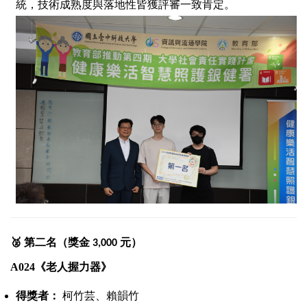
統，技術成熟度與落地性皆獲評審一致肯定。
🥈
第二名（獎金
元）
3,000
A024
《老人握力器》
得獎者：
柯竹芸、賴韻竹