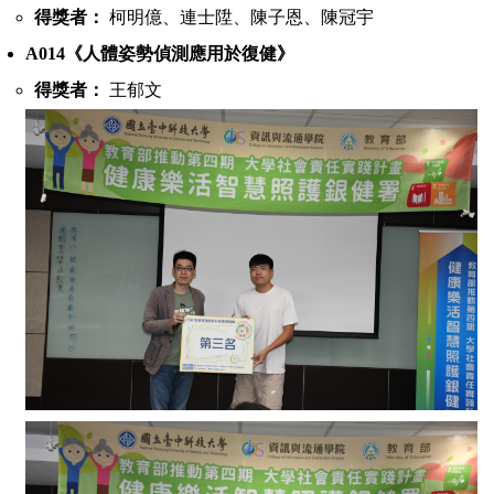
得獎者：
柯明億、連士陞、陳子恩、陳冠宇
A014
《人體姿勢偵測應用於復健》
得獎者：
王郁文